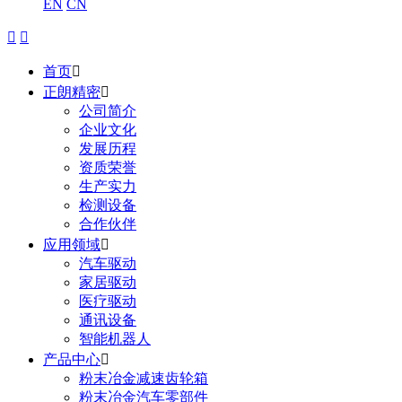
EN
CN


首页

正朗精密

公司简介
企业文化
发展历程
资质荣誉
生产实力
检测设备
合作伙伴
应用领域

汽车驱动
家居驱动
医疗驱动
通讯设备
智能机器人
产品中心

粉末冶金减速齿轮箱
粉末冶金汽车零部件