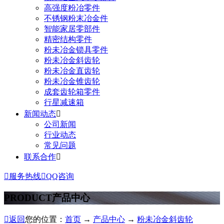
高强度粉冶零件
不锈钢粉末冶金件
智能家居零部件
精密结构零件
粉未冶金锁具零件
粉未冶金斜齿轮
粉未冶金直齿轮
粉未冶金锥齿轮
成套齿轮箱零件
行星减速箱
新闻动态

公司新闻
行业动态
常见问题
联系合作


服务热线

QQ咨询
PRODUCT
产品中心

返回
您的位置：
首页
→
产品中心
→
粉未冶金斜齿轮