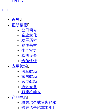
EN
CN


首页

正朗精密

公司简介
企业文化
发展历程
资质荣誉
生产实力
检测设备
合作伙伴
应用领域

汽车驱动
家居驱动
医疗驱动
通讯设备
智能机器人
产品中心

粉末冶金减速齿轮箱
粉末冶金汽车零部件