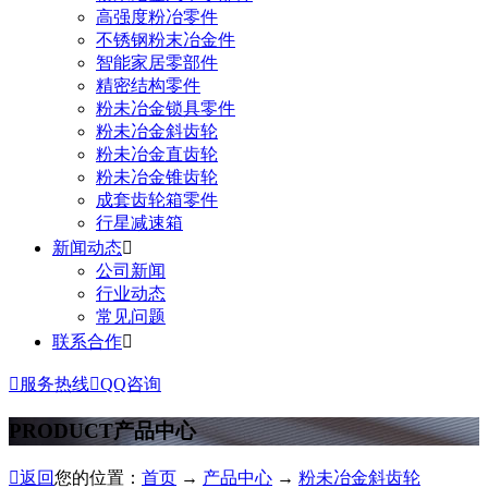
高强度粉冶零件
不锈钢粉末冶金件
智能家居零部件
精密结构零件
粉未冶金锁具零件
粉未冶金斜齿轮
粉未冶金直齿轮
粉未冶金锥齿轮
成套齿轮箱零件
行星减速箱
新闻动态

公司新闻
行业动态
常见问题
联系合作


服务热线

QQ咨询
PRODUCT
产品中心

返回
您的位置：
首页
→
产品中心
→
粉未冶金斜齿轮