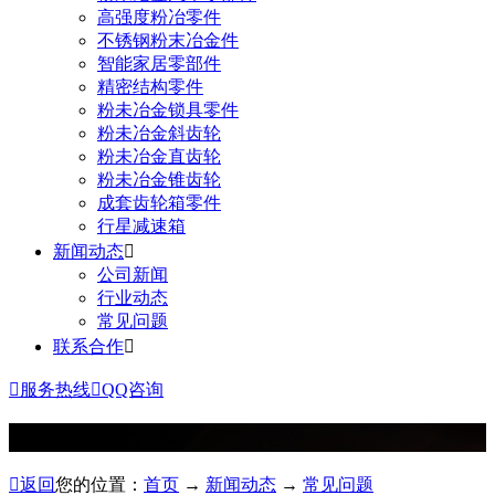
高强度粉冶零件
不锈钢粉末冶金件
智能家居零部件
精密结构零件
粉未冶金锁具零件
粉未冶金斜齿轮
粉未冶金直齿轮
粉未冶金锥齿轮
成套齿轮箱零件
行星减速箱
新闻动态

公司新闻
行业动态
常见问题
联系合作


服务热线

QQ咨询
News
新闻动态

返回
您的位置：
首页
→
新闻动态
→
常见问题