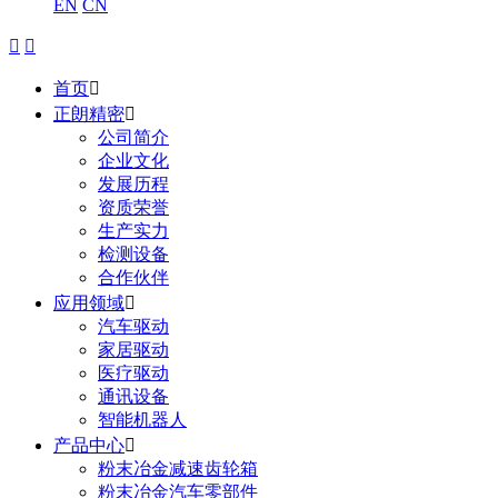
EN
CN


首页

正朗精密

公司简介
企业文化
发展历程
资质荣誉
生产实力
检测设备
合作伙伴
应用领域

汽车驱动
家居驱动
医疗驱动
通讯设备
智能机器人
产品中心

粉末冶金减速齿轮箱
粉末冶金汽车零部件